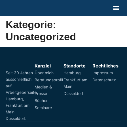
Über mich
Medien & Pr
Kategorie:
Uncategorized
Kanzlei
Standorte
Rechtliches
Seit 30 Jahren
Über mich
Hamburg
Impressum
ausschließlich
Beratungsprofil
Frankfurt am
Datenschutz
auf
Main
Medien &
Arbeitgeberseite.
Presse
Düsseldorf
Hamburg,
Bücher
Frankfurt am
Seminare
Main,
Düsseldorf.